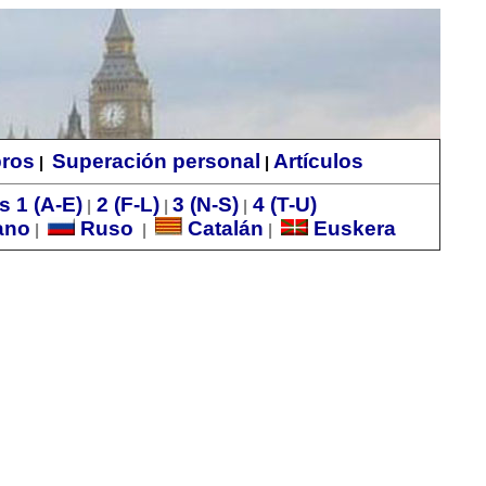
bros
Superación personal
Artículos
|
|
s 1 (A-E)
2 (F-L)
3 (N-S)
4 (T-U)
|
|
|
ano
Ruso
Catalán
Euskera
|
|
|