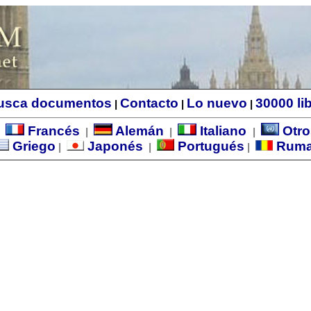
usca documentos
Contacto
Lo nuevo
30000 li
|
|
|
Francés
Alemán
Italiano
Otro
|
|
|
|
Griego
Japonés
Portugués
Rum
|
|
|