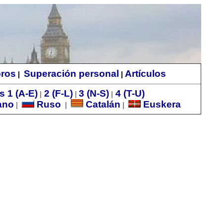
bros
Superación personal
Artículos
|
|
s 1 (A-E)
2 (F-L)
3 (N-S)
4 (T-U)
|
|
|
ano
Ruso
Catalán
Euskera
|
|
|