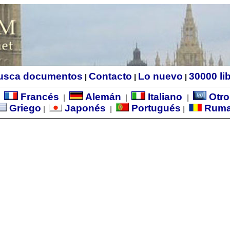
usca documentos
Contacto
Lo nuevo
30000 li
|
|
|
Francés
Alemán
Italiano
Otro
|
|
|
|
Griego
Japonés
Portugués
Rum
|
|
|