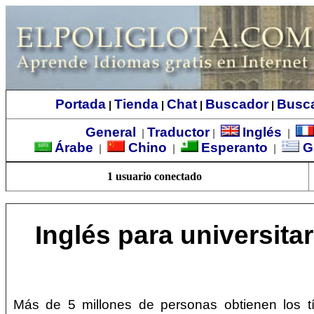
Portada
Tienda
Chat
Buscador
Busc
|
|
|
|
General
Traductor
Inglés
|
|
|
Árabe
Chino
Esperanto
G
|
|
|
1 usuario conectado
Inglés para universita
Más de 5 millones de personas obtienen los t