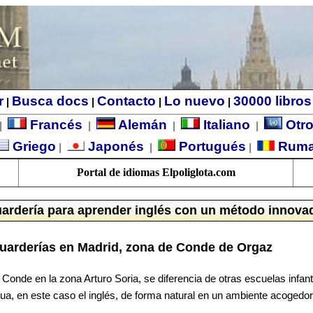
r
Busca docs
Contacto
Lo nuevo
30000 libros
|
|
|
|
Francés
Alemán
Italiano
Otro
|
|
|
|
Griego
Japonés
Portugués
Rum
|
|
|
Portal de idiomas Elpoliglota.com
ardería para aprender inglés con un método innova
Guarderías en Madrid, zona de Conde de Orgaz
onde en la zona Arturo Soria, se diferencia de otras escuelas infan
a, en este caso el inglés, de forma natural en un ambiente acogedor