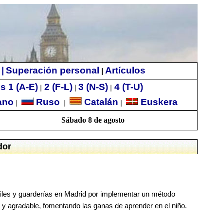
|
Superación personal
Artículos
|
s 1 (A-E)
2 (F-L)
3 (N-S)
4 (T-U)
|
|
|
ano
Ruso
Catalán
Euskera
|
|
|
Sábado 8 de agosto
dor
tiles y guarderías en Madrid por implementar un método
 y agradable, fomentando las ganas de aprender en el niño.