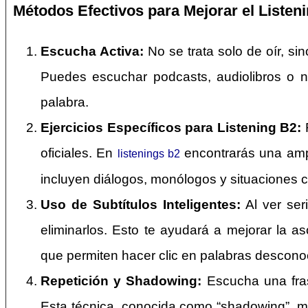
Métodos Efectivos para Mejorar el Listen
Escucha Activa:
No se trata solo de oír, sin
Puedes escuchar podcasts, audiolibros o noti
palabra.
Ejercicios Específicos para Listening B2:
R
oficiales. En
encontrarás una ampl
listenings b2
incluyen diálogos, monólogos y situaciones c
Uso de Subtítulos Inteligentes:
Al ver ser
eliminarlos. Esto te ayudará a mejorar la as
que permiten hacer clic en palabras desconoc
Repetición y Shadowing:
Escucha una frase
Esta técnica, conocida como “shadowing”, me