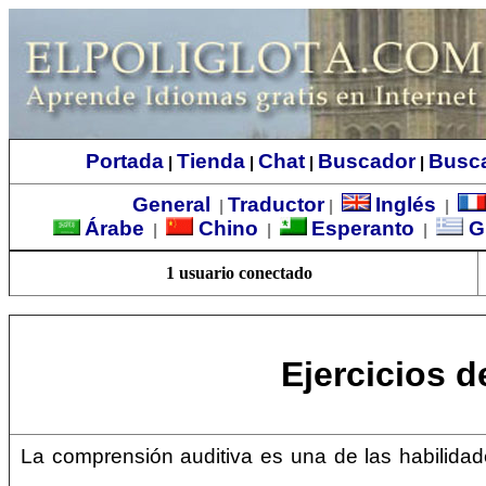
Portada
Tienda
Chat
Buscador
Busc
|
|
|
|
General
Traductor
Inglés
|
|
|
Árabe
Chino
Esperanto
G
|
|
|
1 usuario conectado
Ejercicios d
La comprensión auditiva es una de las habilida