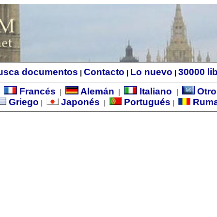
usca documentos
Contacto
Lo nuevo
30000 li
|
|
|
Francés
Alemán
Italiano
Otro
|
|
|
|
Griego
Japonés
Portugués
Rum
|
|
|