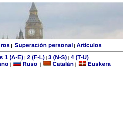
bros
Superación personal
Artículos
|
|
s 1 (A-E)
2 (F-L)
3 (N-S)
4 (T-U)
|
|
|
ano
Ruso
Catalán
Euskera
|
|
|