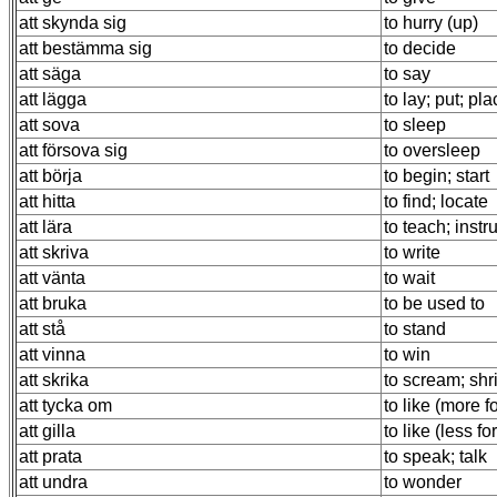
att skynda sig
to hurry (up)
att bestämma sig
to decide
att säga
to say
att lägga
to lay; put; pl
att sova
to sleep
att försova sig
to oversleep
att börja
to begin; start
att hitta
to find; locate
att lära
to teach; instr
att skriva
to write
att vänta
to wait
att bruka
to be used to
att stå
to stand
att vinna
to win
att skrika
to scream; shr
att tycka om
to like (more f
att gilla
to like (less fo
att prata
to speak; talk
att undra
to wonder