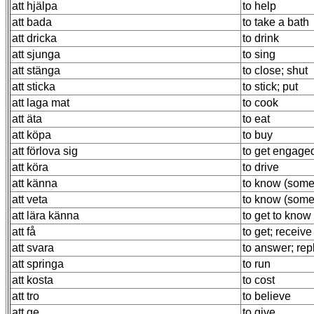
att hjälpa
to help
att bada
to take a bath
att dricka
to drink
att sjunga
to sing
att stänga
to close; shut
att sticka
to stick; put
att laga mat
to cook
att äta
to eat
att köpa
to buy
att förlova sig
to get engage
att köra
to drive
att känna
to know (som
att veta
to know (some
att lära känna
to get to know
att få
to get; receive
att svara
to answer; rep
att springa
to run
att kosta
to cost
att tro
to believe
att ge
to give