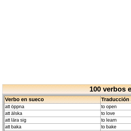
100 verbos e
Verbo
en sueco
Traducción 
att öppna
to open
att älska
to love
att lära sig
to learn
att baka
to bake