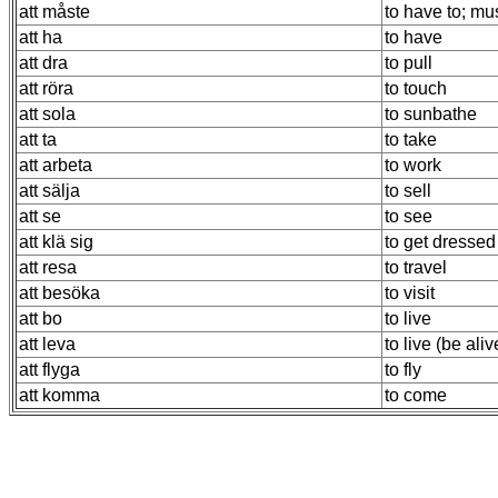
att måste
to have to; mu
att ha
to have
att dra
to pull
att röra
to touch
att sola
to sunbathe
att ta
to take
att arbeta
to work
att sälja
to sell
att se
to see
att klä sig
to get dressed
att resa
to travel
att besöka
to visit
att bo
to live
att leva
to live (be aliv
att flyga
to fly
att komma
to come