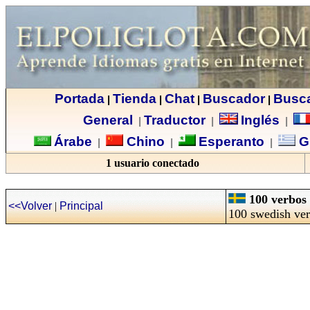
Portada
Tienda
Chat
Buscador
Busc
|
|
|
|
General
Traductor
Inglés
|
|
|
Árabe
Chino
Esperanto
G
|
|
|
1 usuario conectado
100 verbos 
<<Volver
|
Principal
100 swedish ver