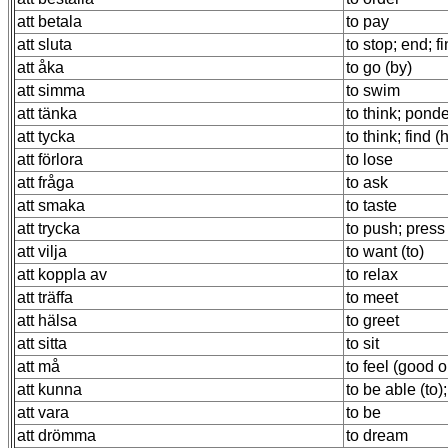
att betala
to pay
att sluta
to stop; end; f
att åka
to go (by)
att simma
to swim
att tänka
to think; pond
att tycka
to think; find 
att förlora
to lose
att fråga
to ask
att smaka
to taste
att trycka
to push; press
att vilja
to want (to)
att koppla av
to relax
att träffa
to meet
att hälsa
to greet
att sitta
to sit
att må
to feel (good o
att kunna
to be able (to)
att vara
to be
att drömma
to dream