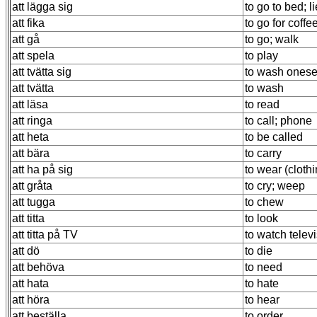
att lägga sig
to go to bed; 
att fika
to go for coffe
att gå
to go; walk
att spela
to play
att tvätta sig
to wash onese
att tvätta
to wash
att läsa
to read
att ringa
to call; phone
att heta
to be called
att bära
to carry
att ha på sig
to wear (clothi
att gråta
to cry; weep
att tugga
to chew
att titta
to look
att titta på TV
to watch telev
att dö
to die
att behöva
to need
att hata
to hate
att höra
to hear
att beställa
to order