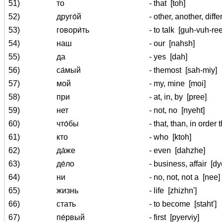
51)
то
- that
[toh]
52)
друго́й
- other, another, diff
53)
говори́ть
- to talk
[guh-vuh-reet
54)
наш
- our
[nahsh]
55)
да
- yes
[dah]
56)
са́мый
- themost
[sah-miy]
57)
мой
- my, mine
[moi]
58)
при
- at, in, by
[pree]
59)
нет
- not, no
[nyeht]
60)
что́бы
- that, than, in order
61)
кто
- who
[ktoh]
62)
да́же
- even
[dahzhe]
63)
де́ло
- business, affair
[dy
64)
ни
- no, not, not a
[nee]
65)
жизнь
- life
[zhizhn']
66)
стать
- to become
[staht']
67)
пе́рвый
- first
[pyerviy]