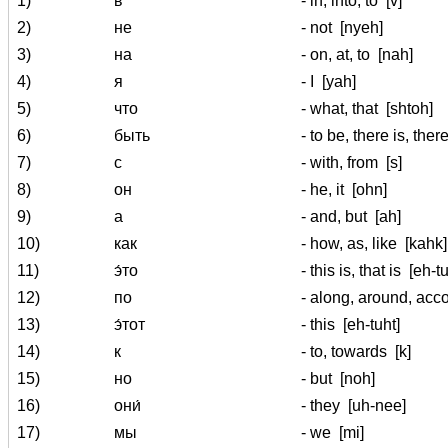
1)
в
- in, into, to
[v]
2)
не
- not
[nyeh]
3)
на
- on, at, to
[nah]
4)
я
- I
[yah]
5)
что
- what, that
[shtoh]
6)
быть
- to be, there is, the
7)
с
- with, from
[s]
8)
он
- he, it
[ohn]
9)
а
- and, but
[ah]
10)
как
- how, as, like
[kahk]
11)
э́то
- this is, that is
[eh-t
12)
по
- along, around, acc
13)
э́тот
- this
[eh-tuht]
14)
к
- to, towards
[k]
15)
но
- but
[noh]
16)
они́
- they
[uh-nee]
17)
мы
- we
[mi]