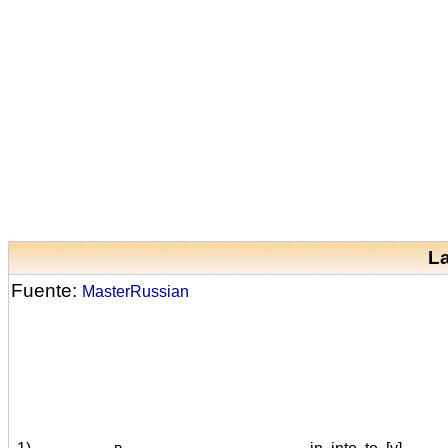
La
Fuente:
MasterRussian