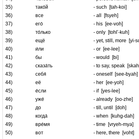
35)
тако́й
- such
[tah-koi]
36)
все
- all
[fsyeh]
37)
его́
- his
[ee-voh]
38)
то́лько
- only
[tohl'-kuh]
39)
ещё
- yet, still, more
[yi-
40)
и́ли
- or
[ee-lee]
41)
бы
- would
[bi]
42)
сказа́ть
- to say, speak
[skah
43)
себя́
- oneself
[see-byah]
44)
её
- her
[ee-yoh]
45)
е́сли
- if
[yes-lee]
46)
уже́
- already
[oo-zhe]
47)
до
- till, until
[doh]
48)
когда́
- when
[kuhg-dah]
49)
вре́мя
- time
[vryeh-mya]
50)
вот
- here, there
[voht]