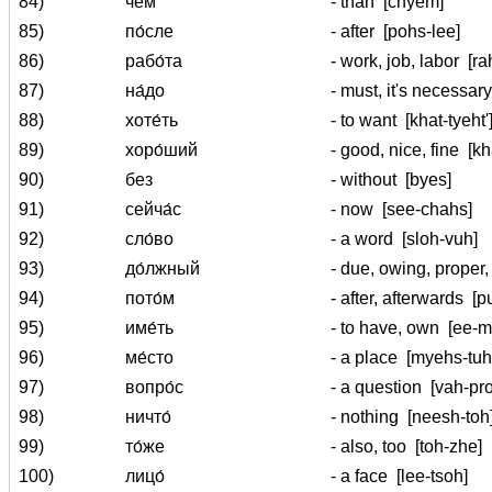
84)
чем
- than
[chyem]
85)
по́сле
- after
[pohs-lee]
86)
рабо́та
- work, job, labor
[ra
87)
на́до
- must, it's necessa
88)
хоте́ть
- to want
[khat-tyeht'
89)
хоро́ший
- good, nice, fine
[kh
90)
без
- without
[byes]
91)
сейча́с
- now
[see-chahs]
92)
сло́во
- a word
[sloh-vuh]
93)
до́лжный
- due, owing, proper,
94)
пото́м
- after, afterwards
[p
95)
име́ть
- to have, own
[ee-m
96)
ме́сто
- a place
[myehs-tuh
97)
вопро́с
- a question
[vah-pr
98)
ничто́
- nothing
[neesh-toh
99)
то́же
- also, too
[toh-zhe]
100)
лицо́
- a face
[lee-tsoh]