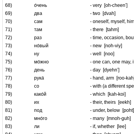
68)
о́чень
- very
[oh-cheen']
69)
два
- two
[dvah]
70)
сам
- oneself, myself, hi
71)
там
- there
[tahm]
72)
раз
- time, occasion, bo
73)
но́вый
- new
[noh-viy]
74)
ну
- well
[noo]
75)
мо́жно
- one can, one may, 
76)
день
- day
[dyehn']
77)
рука́
- hand, arm
[roo-kah
78)
со
- with (a different spe
79)
како́й
- which
[kah-koi]
80)
их
- their, theirs
[eekh]
81)
под
- under, below
[poht]
82)
мно́го
- many
[mnoh-guh]
83)
ли
- if, whether
[lee]