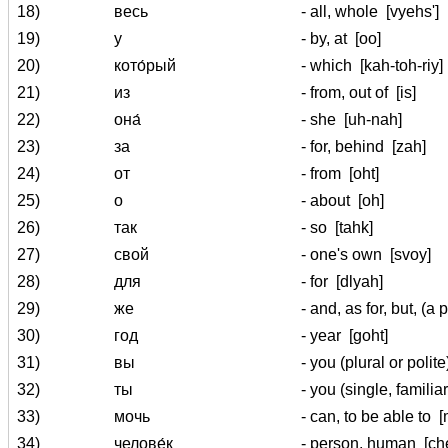
18)
весь
- all, whole
[vyehs']
19)
у
- by, at
[oo]
20)
кото́рый
- which
[kah-toh-riy]
21)
из
- from, out of
[is]
22)
она́
- she
[uh-nah]
23)
за
- for, behind
[zah]
24)
от
- from
[oht]
25)
о
- about
[oh]
26)
так
- so
[tahk]
27)
свой
- one's own
[svoy]
28)
для
- for
[dlyah]
29)
же
- and, as for, but, (
30)
год
- year
[goht]
31)
вы
- you (plural or polit
32)
ты
- you (single, familia
33)
мочь
- can, to be able to
[
34)
челове́к
- person, human
[ch