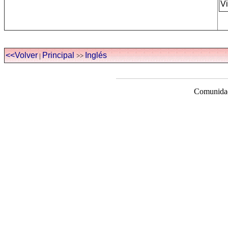
Vi
<<Volver
Principal
Inglés
|
>>
Comunidad