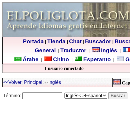
Portada
Tienda
Chat
Buscador
Busc
|
|
|
|
General
Traductor
Inglés
|
|
|
Árabe
Chino
Esperanto
G
|
|
|
1 usuario conectado
<<Volver
Principal
Inglés
|
>>
Capi
Término: