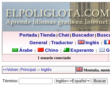
Portada
Tienda
Chat
Buscador
Busc
|
|
|
|
General
Traductor
Inglés
|
|
|
Árabe
Chino
Esperanto
G
|
|
|
1 usuario conectado
<<Volver
Principal
Inglés
|
>>
Montaña, montañ
Término: