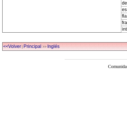
de
es
fl
fr
in
<<Volver
Principal
Inglés
|
>>
Comunidad