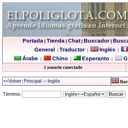
Portada
Tienda
Chat
Buscador
Busc
|
|
|
|
General
Traductor
Inglés
|
|
|
Árabe
Chino
Esperanto
G
|
|
|
1 usuario conectado
<<Volver
Principal
Inglés
|
>>
Barc
Término: