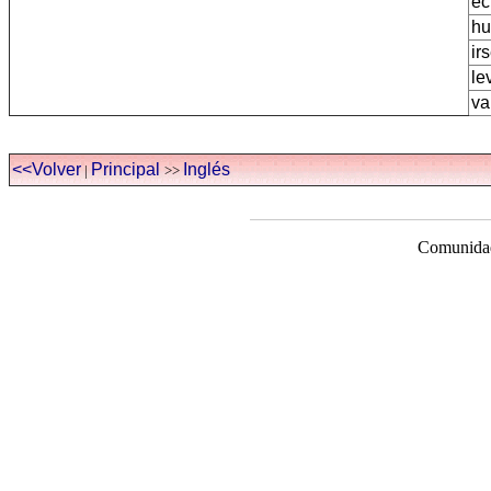
ec
hu
ir
le
va
<<Volver
Principal
Inglés
|
>>
Comunidad