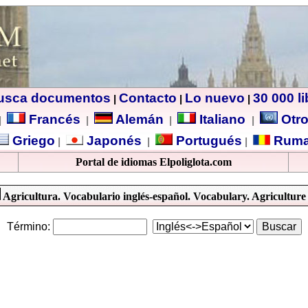
usca documentos
Contacto
Lo nuevo
30 000 l
|
|
|
Francés
Alemán
Italiano
Otro
|
|
|
|
Griego
Japonés
Portugués
Ruma
|
|
|
Portal de idiomas Elpoliglota.com
Agricultura. Vocabulario inglés-español. Vocabulary. Agriculture
Término: