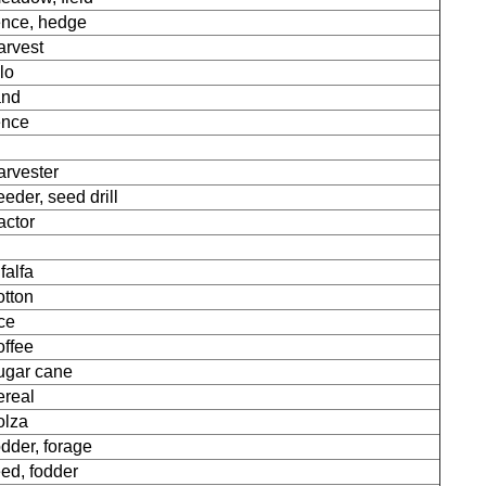
ence, hedge
arvest
ilo
and
ence
arvester
eeder, seed drill
ractor
lfalfa
otton
ice
offee
ugar cane
ereal
olza
odder, forage
eed, fodder