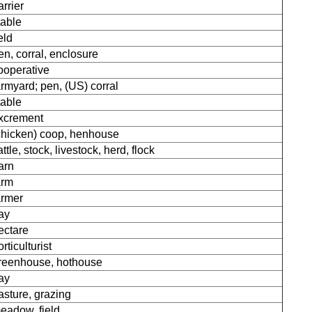
arrier
table
eld
en, corral, enclosure
ooperative
armyard; pen, (US) corral
table
xcrement
chicken) coop, henhouse
attle, stock, livestock, herd, flock
arn
arm
armer
ay
ectare
orticulturist
reenhouse, hothouse
ay
asture, grazing
eadow, field