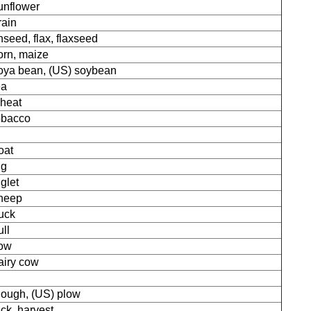
unflower
rain
inseed, flax, flaxseed
orn, maize
oya bean, (US) soybean
ea
heat
obacco
oat
ig
iglet
heep
uck
ull
ow
airy cow
lough, (US) plow
ick, harvest