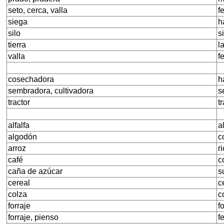
seto, cerca, valla
f
siega
h
silo
s
tierra
l
valla
f
cosechadora
h
sembradora, cultivadora
s
tractor
t
alfalfa
a
algodón
c
arroz
r
café
c
caña de azúcar
s
cereal
c
colza
c
forraje
f
forraje, pienso
f