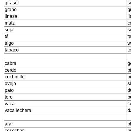
girasol
s
grano
g
linaza
l
maíz
c
soja
s
té
t
trigo
w
tabaco
t
cabra
g
cerdo
p
cochinillo
p
oveja
s
pato
d
toro
b
vaca
c
vaca lechera
d
arar
p
cosechar
p