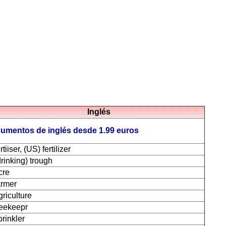
Inglés
cumentos de inglés desde 1.99 euros
rtiiser, (US) fertilizer
drinking) trough
cre
armer
griculture
eekeepr
prinkler