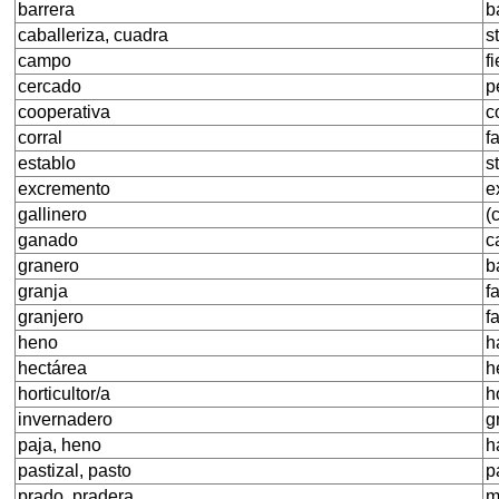
barrera
b
caballeriza, cuadra
s
campo
fi
cercado
p
cooperativa
c
corral
f
establo
s
excremento
e
gallinero
(
ganado
c
granero
b
granja
f
granjero
f
heno
h
hectárea
h
horticultor/a
h
invernadero
g
paja, heno
h
pastizal, pasto
p
prado, pradera
m