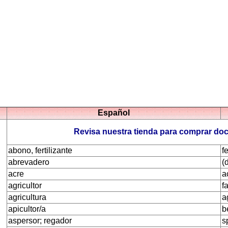
Español
Revisa nuestra tienda para comprar do
abono, fertilizante
fe
abrevadero
(
acre
a
agricultor
f
agricultura
a
apicultor/a
b
aspersor; regador
s