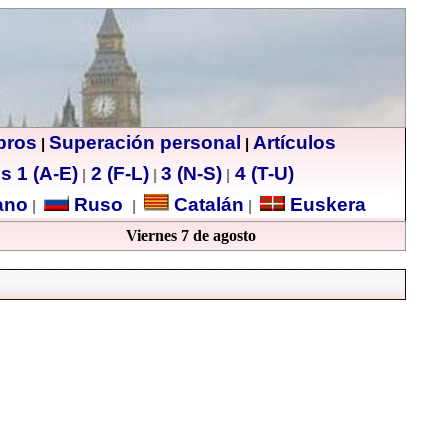
ibros
Superación personal
Artículos
|
|
s 1 (A-E)
2 (F-L)
3 (N-S)
4 (T-U)
|
|
|
no
Ruso
Catalán
Euskera
|
|
|
Viernes 7 de agosto