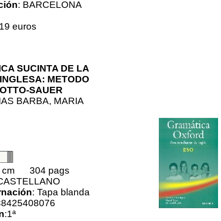
ción
: BARCELONA
19 euros
CA SUCINTA DE LA
INGLESA: METODO
-OTTO-SAUER
IAS BARBA, MARIA
0 cm 304 pags
 CASTELLANO
nación
: Tapa blanda
88425408076
n
:1ª