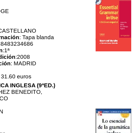
DGE
 CASTELLANO
nación
: Tapa blanda
88483234686
n
:1ª
dición
:2008
ción
: MADRID
31.60 euros
CA INGLESA (9ªED.)
EZ BENEDITO,
SCO
N