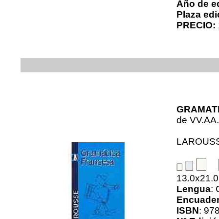
Año de e
Plaza edi
PRECIO:
GRAMAT
de
VV.AA.
LAROUS
13.0x21.
Lengua
:
Encuader
ISBN
: 97