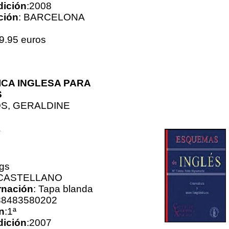
dición
:2008
ción
: BARCELONA
9.95 euros
CA INGLESA PARA
S
S, GERALDINE
A
gs
 CASTELLANO
nación
: Tapa blanda
88483580202
n
:1ª
dición
:2007