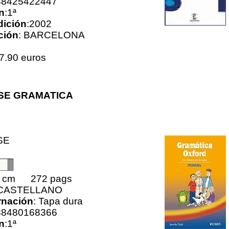
88425422447
n
:1ª
dición
:2002
ción
: BARCELONA
7.90 euros
SE GRAMATICA
SE
0 cm 272 pags
 CASTELLANO
nación
: Tapa dura
88480168366
n
:1ª