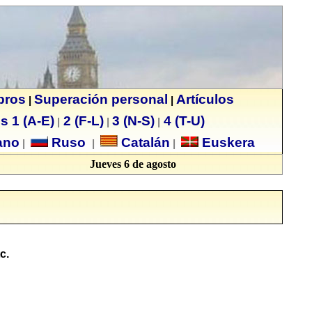
ibros
Superación personal
Artículos
|
|
s 1 (A-E)
2 (F-L)
3 (N-S)
4 (T-U)
|
|
|
no
Ruso
Catalán
Euskera
|
|
|
Jueves 6 de agosto
c.