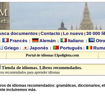
usca documentos
Contacto
Lo nuevo
30 000 l
|
|
|
Francés
Alemán
Italiano
Otro
|
|
|
|
Griego
Japonés
Portugués
Ruma
|
|
|
Portal de idiomas Elpoliglota.com
Tienda de idiomas. Libros recomendados.
ros recomendados para aprender idiomas
ros de idiomas recomendados: gramáticas, diccionarios, et
te incluiremos más.