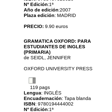
Nº Edición
:1ª
Año de edición
:2007
Plaza edición
: MADRID
PRECIO:
9.90 euros
GRAMATICA OXFORD: PARA
ESTUDIANTES DE INGLES
(PRIMARIA)
de
SEIDL, JENNIFER
OXFORD UNIVERSITY PRESS
119 pags
Lengua
: INGLÉS
Encuadernación
: Tapa blanda
ISBN
: 9780194444002
Nº Edición
:1ª