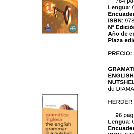
784 pa
Lengua
:
Encuader
ISBN
: 97
Nº Edició
Año de e
Plaza edi
PRECIO:
GRAMATI
ENGLISH
NUTSHE
de
DIAMA
HERDER
96 pag
Lengua
:
Encuader