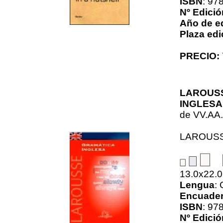
ISBN
: 97
Nº Edició
Año de e
Plaza edi
PRECIO:
LAROUS
INGLESA
de
VV.AA.
LAROUS
13.0x22.
Lengua
:
Encuader
ISBN
: 97
Nº Edició