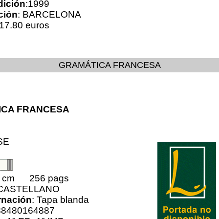
dición
:1999
ción
: BARCELONA
17.80 euros
GRAMÁTICA FRANCESA
ICA FRANCESA
SE
0 cm 256 pags
 CASTELLANO
nación
: Tapa blanda
88480164887