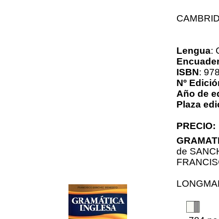
CAMBRI
Lengua
:
Encuader
ISBN
: 97
Nº Edició
Año de e
Plaza edi
PRECIO:
GRAMATI
de
SANCH
FRANCI
LONGMA