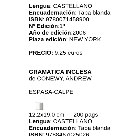
Lengua
: CASTELLANO
Encuadernación
: Tapa blanda
ISBN
: 9780071458900
Nº Edición
:1ª
Año de edición
:2006
Plaza edición
: NEW YORK
PRECIO:
9.25 euros
GRAMATICA INGLESA
de
CONEWY, ANDREW
ESPASA-CALPE
12.2x19.0 cm 200 pags
Lengua
: CASTELLANO
Encuadernación
: Tapa blanda
ISBN
: 9788467025026