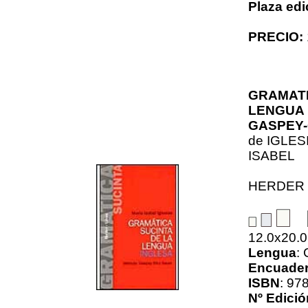
Plaza edi
PRECIO:
GRAMATI
LENGUA 
GASPEY
de
IGLES
ISABEL
HERDER
12.0x20.
Lengua
:
Encuader
ISBN
: 97
Nº Edició