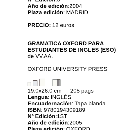
Año de edición
:2004
Plaza edición
: MADRID
PRECIO:
12 euros
GRAMATICA OXFORD PARA
ESTUDIANTES DE INGLES (ESO)
de
VV.AA.
OXFORD UNIVERSITY PRESS
19.0x26.0 cm 205 pags
Lengua
: INGLÉS
Encuadernación
: Tapa blanda
ISBN
: 9780194309189
Nº Edición
:1ST
Año de edición
:2005
Plaza edición
: OXFORD