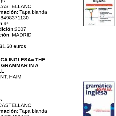
gs
 CASTELLANO
nación
: Tapa blanda
88498371130
n
:9ª
dición
:2007
ción
: MADRID
31.60 euros
CA INGLESA= THE
 GRAMMAR IN A
LL
NT, HAIM
s
 CASTELLANO
nación
: Tapa blanda