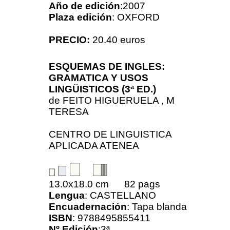
Año de edición
:2007
Plaza edición
: OXFORD
PRECIO:
20.40 euros
ESQUEMAS DE INGLES:
GRAMATICA Y USOS
LINGÜISTICOS (3ª ED.)
de
FEITO HIGUERUELA , M
TERESA
CENTRO DE LINGUISTICA
APLICADA ATENEA
13.0x18.0 cm 82 pags
Lengua
: CASTELLANO
Encuadernación
: Tapa blanda
ISBN
: 9788495855411
Nº Edición
:3ª