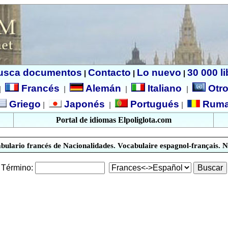
usca documentos
Contacto
Lo nuevo
30 000 l
|
|
|
Francés
Alemán
Italiano
Otro
|
|
|
|
Griego
Japonés
Portugués
Ruma
|
|
|
Portal de idiomas Elpoliglota.com
bulario francés de Nacionalidades.
Vocabulaire espagnol-français. N
Término: