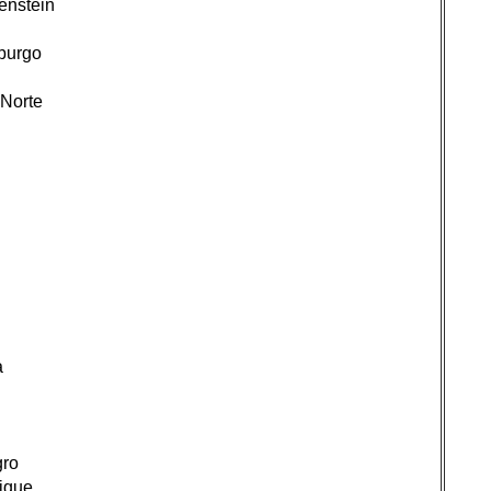
tenstein
burgo
Norte
a
gro
ique