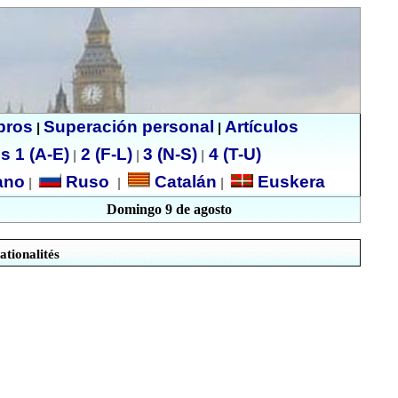
ibros
Superación personal
Artículos
|
|
s 1 (A-E)
2 (F-L)
3 (N-S)
4 (T-U)
|
|
|
no
Ruso
Catalán
Euskera
|
|
|
Domingo 9 de agosto
ationalités