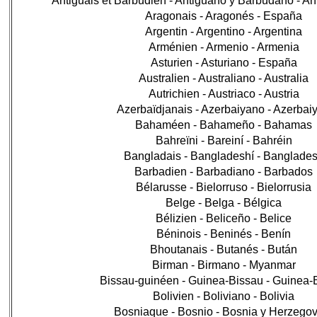
Antiguais et Barbudien - Antiguano y Barbudano - A
Aragonais - Aragonés - España
Argentin - Argentino - Argentina
Arménien - Armenio - Armenia
Asturien - Asturiano - España
Australien - Australiano - Australia
Autrichien - Austriaco - Austria
Azerbaïdjanais - Azerbaiyano - Azerbai
Bahaméen - Bahameño - Bahamas
Bahreïni - Bareiní - Bahréin
Bangladais - Bangladeshí - Banglade
Barbadien - Barbadiano - Barbados
Bélarusse - Bielorruso - Bielorrusia
Belge - Belga - Bélgica
Bélizien - Beliceño - Belice
Béninois - Beninés - Benín
Bhoutanais - Butanés - Bután
Birman - Birmano - Myanmar
Bissau-guinéen - Guinea-Bissau - Guinea-
Bolivien - Boliviano - Bolivia
Bosniaque - Bosnio - Bosnia y Herzego