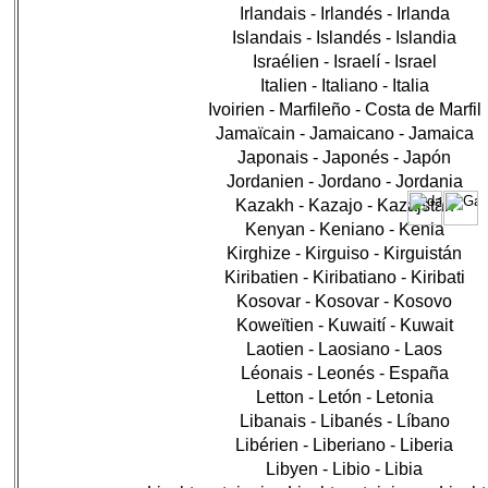
Irlandais - Irlandés - Irlanda
Islandais - Islandés - Islandia
Israélien - Israelí - Israel
Italien - Italiano - Italia
Ivoirien - Marfileño - Costa de Marfil
Jamaïcain - Jamaicano - Jamaica
Japonais - Japonés - Japón
Jordanien - Jordano - Jordania
Kazakh - Kazajo - Kazajstán
Kenyan - Keniano - Kenia
Kirghize - Kirguiso - Kirguistán
Kiribatien - Kiribatiano - Kiribati
Kosovar - Kosovar - Kosovo
Koweïtien - Kuwaití - Kuwait
Laotien - Laosiano - Laos
Léonais - Leonés - España
Letton - Letón - Letonia
Libanais - Libanés - Líbano
Libérien - Liberiano - Liberia
Libyen - Libio - Libia