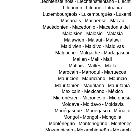
Liechtensteinois - Liechtensteiniano - Liech
Lituanien - Lituano - Lituania
Luxembourgeois - Luxemburgués - Luxem
Macanais - Macaense - Macao
Macédonien - Macedonio - Macedonia del 
Malaisien - Malasio - Malasia
Malawien - Malauí - Malawi
Maldivien - Maldivo - Maldivas
Malgache - Malgache - Madagascar
Malien - Malí - Mali
Maltais - Maltés - Malta
Marocain - Marroquí - Marruecos
Mauricien - Mauriciano - Mauricio
Mauritanien - Mauritano - Mauritania
Mexicain - Mexicano - México
Micronésien - Micronesio - Micronesi
Moldave - Moldavo - Moldavia
Monégasque - Monegasco - Mónaco
Mongol - Mongol - Mongolia
Monténégrin - Montenegrino - Montene
Mozambicain - Mozambiqueño - Mozamb