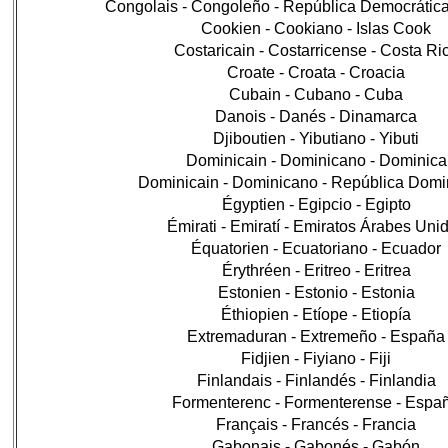
Congolais - Congoleño - República Democrátic
Cookien - Cookiano - Islas Cook
Costaricain - Costarricense - Costa Ri
Croate - Croata - Croacia
Cubain - Cubano - Cuba
Danois - Danés - Dinamarca
Djiboutien - Yibutiano - Yibuti
Dominicain - Dominicano - Dominica
Dominicain - Dominicano - República Domi
Égyptien - Egipcio - Egipto
Émirati - Emiratí - Emiratos Árabes Uni
Équatorien - Ecuatoriano - Ecuador
Érythréen - Eritreo - Eritrea
Estonien - Estonio - Estonia
Éthiopien - Etíope - Etiopía
Extremaduran - Extremeño - España
Fidjien - Fiyiano - Fiji
Finlandais - Finlandés - Finlandia
Formenterenc - Formenterense - Espa
Français - Francés - Francia
Gabonais - Gabonés - Gabón