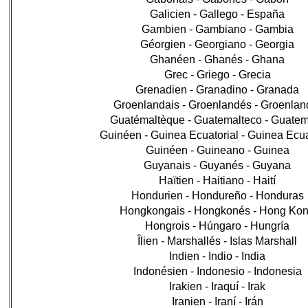
Galicien - Gallego - España
Gambien - Gambiano - Gambia
Géorgien - Georgiano - Georgia
Ghanéen - Ghanés - Ghana
Grec - Griego - Grecia
Grenadien - Granadino - Granada
Groenlandais - Groenlandés - Groenlan
Guatémaltèque - Guatemalteco - Guate
Guinéen - Guinea Ecuatorial - Guinea Ecua
Guinéen - Guineano - Guinea
Guyanais - Guyanés - Guyana
Haïtien - Haitiano - Haití
Hondurien - Hondureño - Honduras
Hongkongais - Hongkonés - Hong Ko
Hongrois - Húngaro - Hungría
Îlien - Marshallés - Islas Marshall
Indien - Indio - India
Indonésien - Indonesio - Indonesia
Irakien - Iraquí - Irak
Iranien - Iraní - Irán