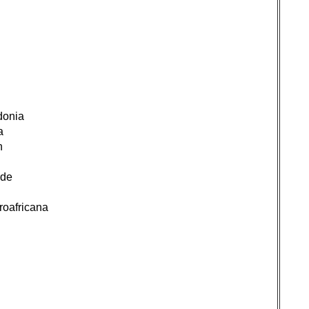
donia
a
n
rde
roafricana