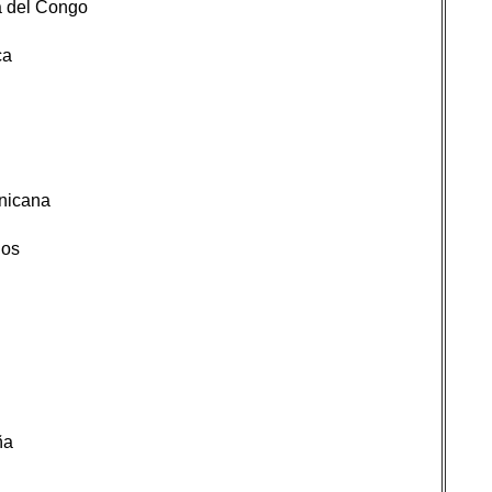
a del Congo
ca
nicana
dos
ña