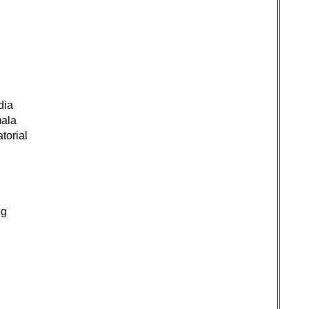
dia
mala
torial
ng