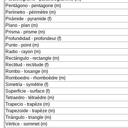
Pentágono - pentagone (m)
Perímetro - périmètre (m)
Pirámide - pyramide (f)
Plano - plan (m)
Prisma - prisme (m)
Profundidad - profondeur (f)
Punto - point (m)
Radio - rayon (m)
Rectángulo - rectangle (m)
Rectitud - rectitude (f)
Rombo - losange (m)
Romboedro - rhomboèdre (m)
Simetría - symétrie (f)
Superficie - surface (f)
Tetraedro - tétraèdre (m)
Trapecio - trapèze (m)
Trapezoide - trapèze (m)
Triángulo - triangle (m)
Vértice - sommet (m)