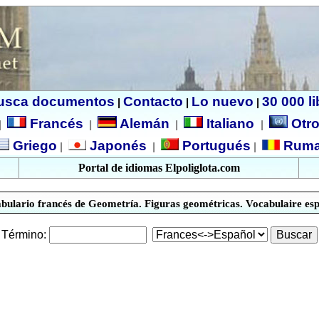
usca documentos
Contacto
Lo nuevo
30 000 l
|
|
|
Francés
Alemán
Italiano
Otro
|
|
|
|
Griego
Japonés
Portugués
Ruma
|
|
|
Portal de idiomas Elpoliglota.com
bulario francés de Geometría. Figuras geométricas. Vocabulaire esp
Término: