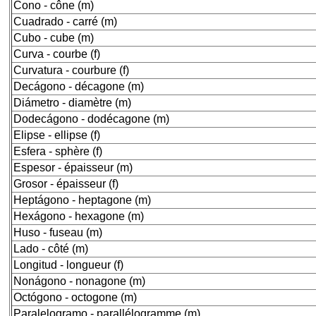
Cono - cône (m)
Cuadrado - carré (m)
Cubo - cube (m)
Curva - courbe (f)
Curvatura - courbure (f)
Decágono - décagone (m)
Diámetro - diamètre (m)
Dodecágono - dodécagone (m)
Elipse - ellipse (f)
Esfera - sphère (f)
Espesor - épaisseur (m)
Grosor - épaisseur (f)
Heptágono - heptagone (m)
Hexágono - hexagone (m)
Huso - fuseau (m)
Lado - côté (m)
Longitud - longueur (f)
Nonágono - nonagone (m)
Octógono - octogone (m)
Paralelogramo - parallélogramme (m)