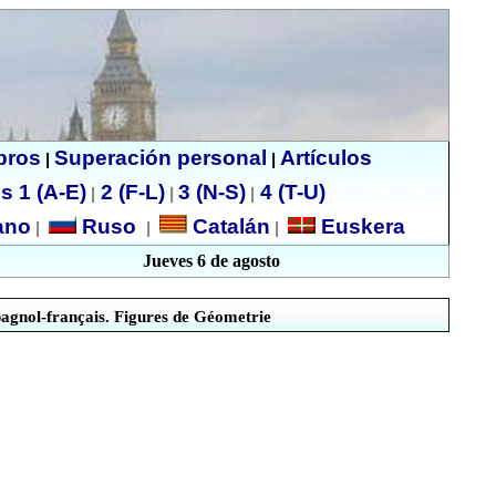
ibros
Superación personal
Artículos
|
|
s 1 (A-E)
2 (F-L)
3 (N-S)
4 (T-U)
|
|
|
no
Ruso
Catalán
Euskera
|
|
|
Jueves 6 de agosto
agnol-français. Figures de
Géometrie