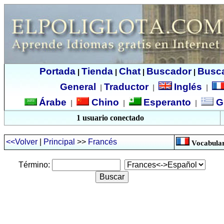
Portada
Tienda
Chat
Buscador
Busc
|
|
|
|
General
Traductor
Inglés
|
|
|
Árabe
Chino
Esperanto
G
|
|
|
1 usuario conectado
<<Volver
|
Principal
>>
Francés
Vocabular
Término: