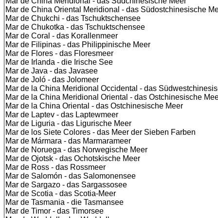
Mar de China Meridional - das Südchinesische Meer
Mar de China Oriental Meridional - das Südostchinesische M
Mar de Chukchi - das Tschuktschensee
Mar de Chukotka - das Tschuktschensee
Mar de Coral - das Korallenmeer
Mar de Filipinas - das Philippinische Meer
Mar de Flores - das Floresmeer
Mar de Irlanda - die Irische See
Mar de Java - das Javasee
Mar de Joló - das Jolomeer
Mar de la China Meridional Occidental - das Südwestchinesi
Mar de la China Meridional Oriental - das Ostchinesische Mee
Mar de la China Oriental - das Ostchinesische Meer
Mar de Laptev - das Laptewmeer
Mar de Liguria - das Ligurische Meer
Mar de los Siete Colores - das Meer der Sieben Farben
Mar de Mármara - das Marmarameer
Mar de Noruega - das Norwegische Meer
Mar de Ojotsk - das Ochotskische Meer
Mar de Ross - das Rossmeer
Mar de Salomón - das Salomonensee
Mar de Sargazo - das Sargassosee
Mar de Scotia - das Scotia-Meer
Mar de Tasmania - die Tasmansee
Mar de Timor - das Timorsee