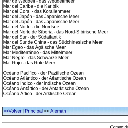
Mar de Weddell - das Weddellmeer
Mar del Caribe - die Karibik
Mar del Coral - das Korallenmeer
Mar del Japón - das Japanische Meer
Mar del Japón - das Japanische Meer
Mar del Norte - die Nordsee
Mar del Norte de Siberia - das Nord-Sibirische Meer
Mar del Sur - der Südatlantik
Mar del Sur de China - das Südchinesische Meer
Mar Egeo - das Ägäische Meer
Mar Mediterráneo - das Mittelmeer
Mar Negro - das Schwarze Meer
Mar Rojo - das Rote Meer
Océano Pacífico - der Pazifische Ozean
Océano Atlántico - der Atlantische Ozean
Océano Índico - der Indische Ozean
Océano Antártico - der Antarktische Ozean
Océano Ártico - der Arktische Ozean
<<Volver
|
Principal
>>
Alemán
Comunidad