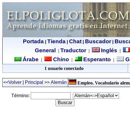
Portada
Tienda
Chat
Buscador
Busc
|
|
|
|
General
Traductor
Inglés
|
|
|
Árabe
Chino
Esperanto
G
|
|
|
1 usuario conectado
<<Volver
|
Principal
>>
Alemán
Empleo
. Vocabulario alem
Término: