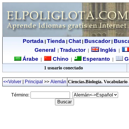
Portada
Tienda
Chat
Buscador
Busc
|
|
|
|
General
Traductor
Inglés
|
|
|
Árabe
Chino
Esperanto
G
|
|
|
1 usuario conectado
<<Volver
|
Principal
>>
Alemán
Ciencias.Biología
. Vocabulario
Término: