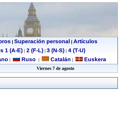
ibros
Superación personal
Artículos
|
|
s 1 (A-E)
2 (F-L)
3 (N-S)
4 (T-U)
|
|
|
no
Ruso
Catalán
Euskera
|
|
|
Viernes 7 de agosto