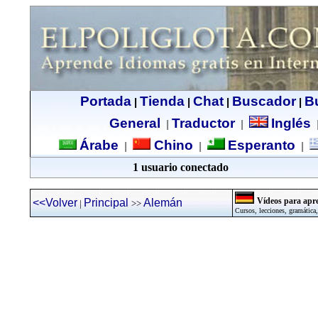
Portada
Tienda
Chat
Buscador
B
|
|
|
|
General
Traductor
Inglés
|
|
Árabe
Chino
Esperanto
|
|
|
1 usuario conectado
Vídeos para apr
<<Volver
Principal
Alemán
|
>>
Cursos, lecciones, gramática