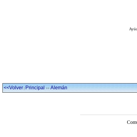
Ayúd
<<Volver
Principal
Alemán
|
>>
Comu