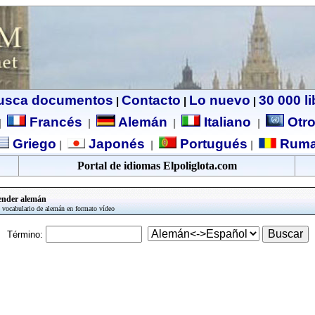
usca documentos
Contacto
Lo nuevo
30 000 l
|
|
|
Francés
Alemán
Italiano
Otro
|
|
|
|
Griego
Japonés
Portugués
Ruma
|
|
|
Portal de idiomas Elpoliglota.com
ender alemán
, vocabulario de alemán en formato vídeo
Término: