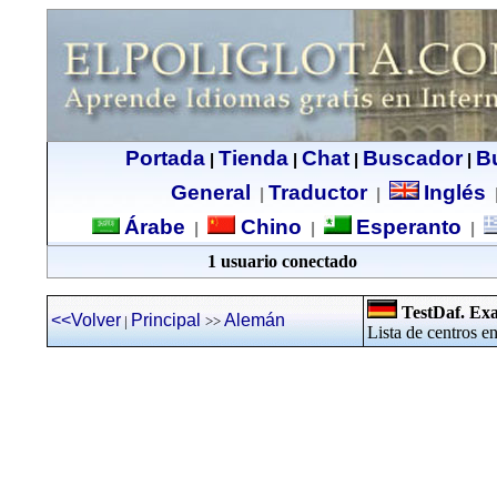
Portada
Tienda
Chat
Buscador
B
|
|
|
|
General
Traductor
Inglés
|
|
Árabe
Chino
Esperanto
|
|
|
1 usuario conectado
TestDaf. Ex
<<Volver
Principal
Alemán
|
>>
Lista de centros 