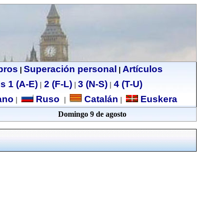
ibros
Superación personal
Artículos
|
|
s 1 (A-E)
2 (F-L)
3 (N-S)
4 (T-U)
|
|
|
no
Ruso
Catalán
Euskera
|
|
|
Domingo 9 de agosto