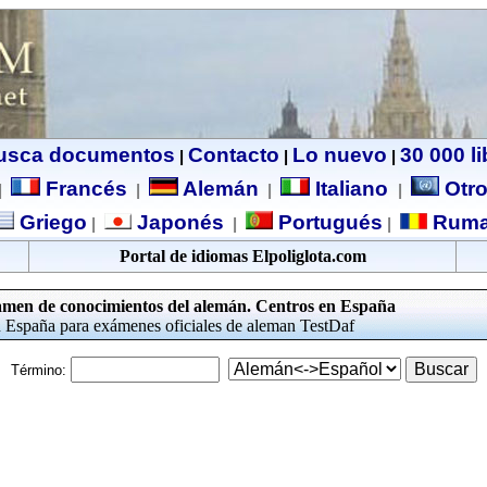
usca documentos
Contacto
Lo nuevo
30 000 l
|
|
|
Francés
Alemán
Italiano
Otro
|
|
|
|
Griego
Japonés
Portugués
Ruma
|
|
|
Portal de idiomas Elpoliglota.com
amen de conocimientos del alemán. Centros en España
en España para exámenes oficiales de aleman TestDaf
Término: