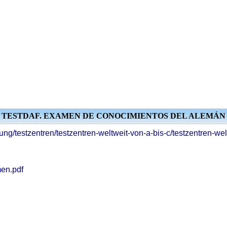
TESTDAF. EXAMEN DE CONOCIMIENTOS DEL ALEMÁN
ung/testzentren/testzentren-weltweit-von-a-bis-c/testzentren-wel
men.pdf