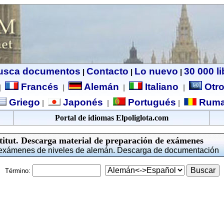
usca documentos
Contacto
Lo nuevo
30 000 l
|
|
|
Francés
Alemán
Italiano
Otro
|
|
|
|
Griego
Japonés
Portugués
Ruma
|
|
|
Portal de idiomas Elpoliglota.com
titut. Descarga material de preparación de exámenes
 exámenes de niveles de alemán. Descarga de documentación
Término: