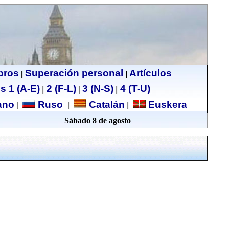
ibros
Superación personal
Artículos
|
|
s 1 (A-E)
2 (F-L)
3 (N-S)
4 (T-U)
|
|
|
no
Ruso
Catalán
Euskera
|
|
|
Sábado 8 de agosto