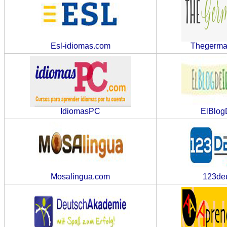
Esl-idiomas.com
Thegerma
IdiomasPC
ElBlog
Mosalingua.com
123de