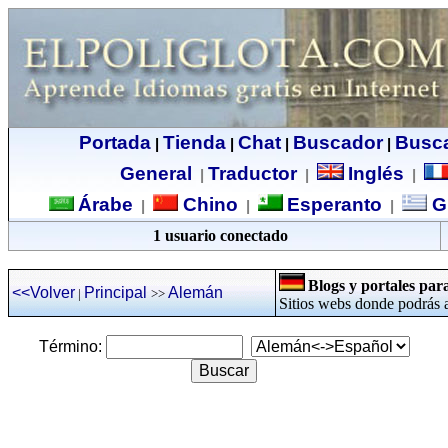
Portada
Tienda
Chat
Buscador
Busc
|
|
|
|
General
Traductor
Inglés
|
|
|
Árabe
Chino
Esperanto
G
|
|
|
1 usuario conectado
Blogs y portales pa
<<Volver
Principal
Alemán
|
>>
Sitios webs donde podrás 
Término: