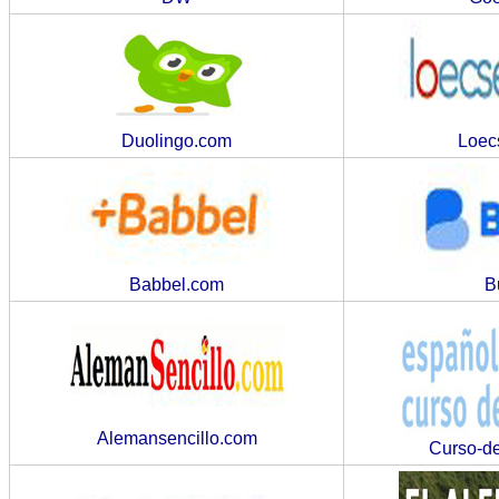
Duolingo.com
Loec
Babbel.com
B
Alemansencillo.com
Curso-d