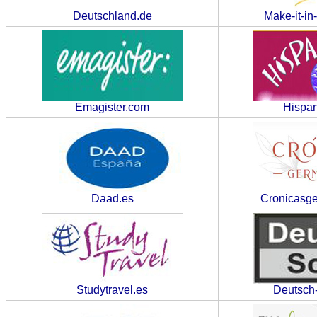
Deutschland.de
Make-it-i
Emagister.com
Hispan
Daad.es
Cronicasg
Studytravel.es
Deutsch