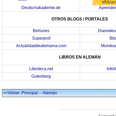
Deutschakademie.de
Aprende
OTROS BLOGS / PORTALES
Berlunes
Diariode
Superprof
Bbc
Actualidaddealemania.com
Mundoa
LIBROS EN ALEMÁN
Libroteca.net
Infol
Gutenberg
<<Volver
Principal
Alemán
|
>>