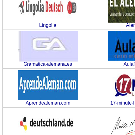
Lingolia
Ale
Gramatica-alemana.es
Aulaf
Aprendealeman.com
17-minute-