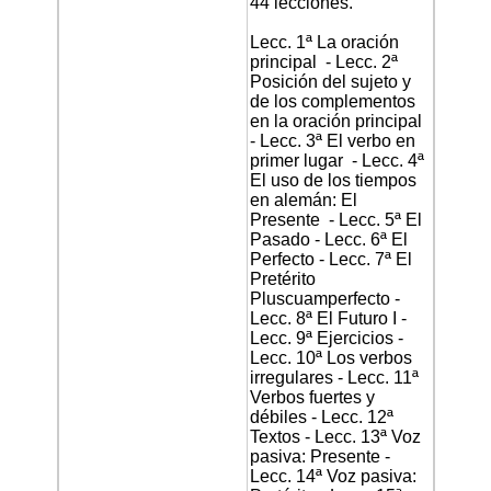
44 lecciones.
Lecc. 1ª La oración
principal - Lecc. 2ª
Posición del sujeto y
de los complementos
en la oración principal
- Lecc. 3ª El verbo en
primer lugar - Lecc. 4ª
El uso de los tiempos
en alemán: El
Presente - Lecc. 5ª El
Pasado - Lecc. 6ª El
Perfecto - Lecc. 7ª El
Pretérito
Pluscuamperfecto -
Lecc. 8ª El Futuro I -
Lecc. 9ª Ejercicios -
Lecc. 10ª Los verbos
irregulares - Lecc. 11ª
Verbos fuertes y
débiles - Lecc. 12ª
Textos - Lecc. 13ª Voz
pasiva: Presente -
Lecc. 14ª Voz pasiva: