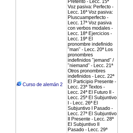
Pretérito - Lecc. 15ª
Voz pasiva: Perfecto -
Lecc. 16ª Voz pasiva:
Pluscuamperfecto -
Lecc. 17ª Voz pasiva
con verbos modales -
Lecc. 18ª Ejercicios -
Lecc. 19ª El
pronombre indefinido
"man" - Lecc. 20ª Los
pronombres
indefinidos "jemand" /
"niemand" - Lecc. 21ª
Otros pronombres
indefinidos - Lecc. 22ª
El Participio Presente -
Curso de alemán 2
Lecc. 23ª Textos -
Lecc. 24ª El Futuro II -
Lecc. 25ª El Subjuntivo
I - Lecc. 26ª El
Subjuntivo I Pasado -
Lecc. 27ª El Subjuntivo
II Presente - Lecc. 28ª
El Subjuntivo II
Pasado - Lecc. 29ª