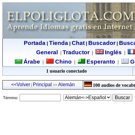
Portada
Tienda
Chat
Buscador
Busc
|
|
|
|
General
Traductor
Inglés
|
|
|
Árabe
Chino
Esperanto
G
|
|
|
1 usuario conectado
<<Volver
Principal
Alemán
|
>>
100 audios de vocabu
Término: