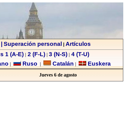
|
Superación personal
Artículos
|
s 1 (A-E)
2 (F-L)
3 (N-S)
4 (T-U)
|
|
|
ano
Ruso
Catalán
Euskera
|
|
|
Jueves 6 de agosto