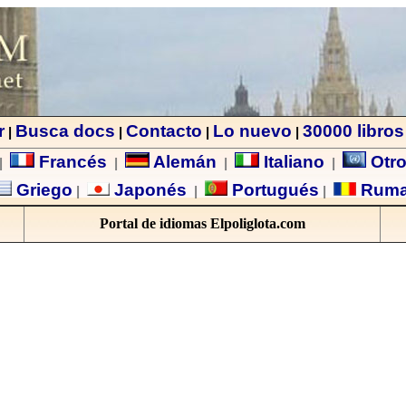
r
Busca docs
Contacto
Lo nuevo
30000 libros
|
|
|
|
Francés
Alemán
Italiano
Otro
|
|
|
|
Griego
Japonés
Portugués
Rum
|
|
|
Portal de idiomas Elpoliglota.com