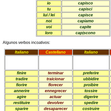
io
capisco
tu
capisci
lui / lei
capisce
noi
capiamo
voi
capite
loro
cap
i
scono
Algunos verbos incoativos:
Italiano
Castellano
Italiano
finire
terminar
preferire
tradire
traicionar
ubbidire
fiorire
florecer
proibire
annerire
ennegrecer
tossire
agire
actuar
digerire
restituire
devolver
spedire
sparire
desaparecer
costruire