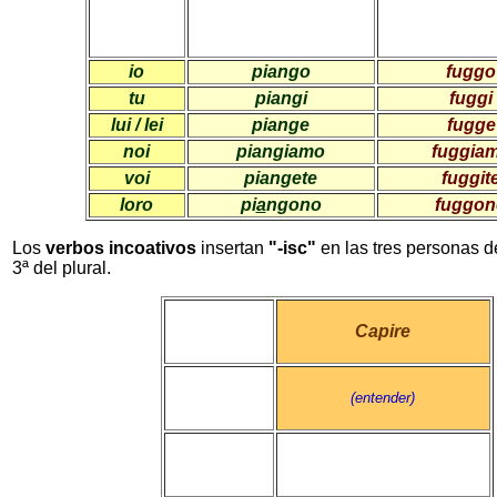
io
piango
fuggo
tu
piangi
fuggi
lui / lei
piange
fugge
noi
piangiamo
fuggia
voi
piangete
fuggit
loro
pi
a
ngono
fuggon
Los
verbos incoativos
insertan
"-isc"
en las tres personas de
3ª del plural.
Capire
(entender)