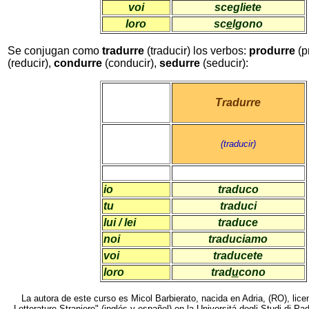
voi
scegliete
loro
sc
e
lgono
Se conjugan como
tradurre
(traducir) los verbos:
produrre
(p
(reducir),
condurre
(conducir),
sedurre
(seducir):
Tradurre
(traducir)
io
traduco
tu
traduci
lui / lei
traduce
noi
traduciamo
voi
traducete
loro
trad
u
cono
La autora de este curso es Micol Barbierato, nacida en Adria, (RO), lice
Letterature Straniere" (inglés y español) en la Universitá degli Studi di P