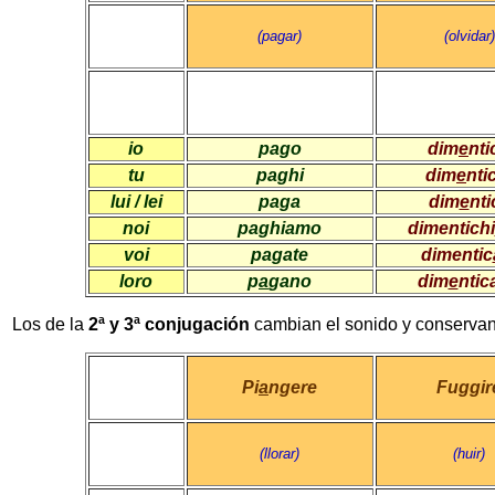
(pagar)
(olvidar)
io
pago
dim
e
nti
tu
paghi
dim
e
nti
lui / lei
paga
dim
e
nti
noi
paghiamo
dimentichi
voi
pagate
dimentic
loro
p
a
gano
dim
e
ntic
Los de la
2ª y 3ª conjugación
cambian el sonido y conservan 
Pi
a
ngere
Fuggir
(llorar)
(huir)