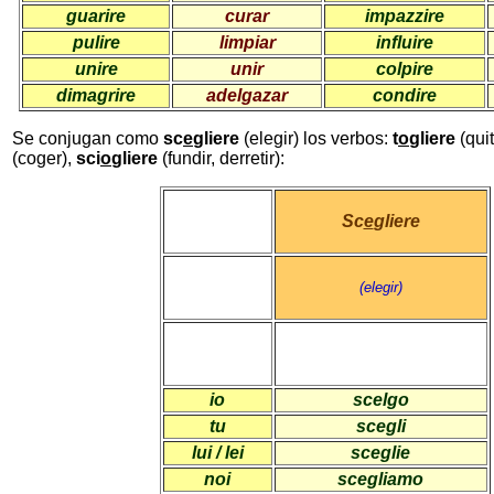
guarire
curar
impazzire
pulire
limpiar
influire
unire
unir
colpire
dimagrire
adelgazar
condire
Se conjugan como
sc
e
gliere
(elegir) los verbos:
t
o
gliere
(quit
(coger),
sci
o
gliere
(fundir, derretir):
Sc
e
gliere
(elegir)
io
scelgo
tu
scegli
lui / lei
sceglie
noi
scegliamo