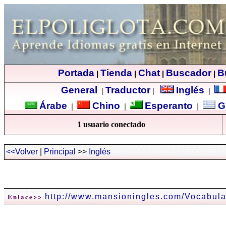
Portada
Tienda
Chat
Buscador
B
|
|
|
|
General
Traductor
Inglés
|
|
|
Árabe
Chino
Esperanto
G
|
|
|
1 usuario conectado
<<Volver
|
Principal
>>
Inglés
Enlace>>
http://www.mansioningles.com/Vocabula