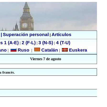
|
Superación personal
Artículos
|
s 1 (A-E)
2 (F-L)
3 (N-S)
4 (T-U)
|
|
|
ano
Ruso
Catalán
Euskera
|
|
|
Viernes 7 de agosto
 francés.