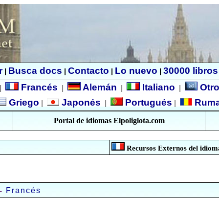
r
Busca docs
Contacto
Lo nuevo
30000 libros
|
|
|
|
Francés
Alemán
Italiano
Otro
|
|
|
|
Griego
Japonés
Portugués
Rum
|
|
|
Portal de idiomas Elpoliglota.com
Recursos Externos del idioma
-
Francés