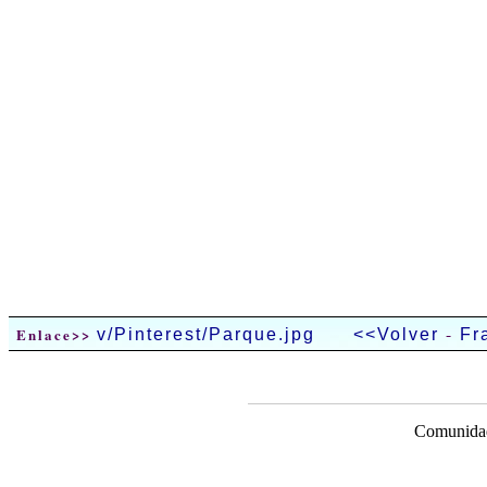
-
Enlace>>
v/Pinterest/Parque.jpg
<<Volver
Fr
Comunidad