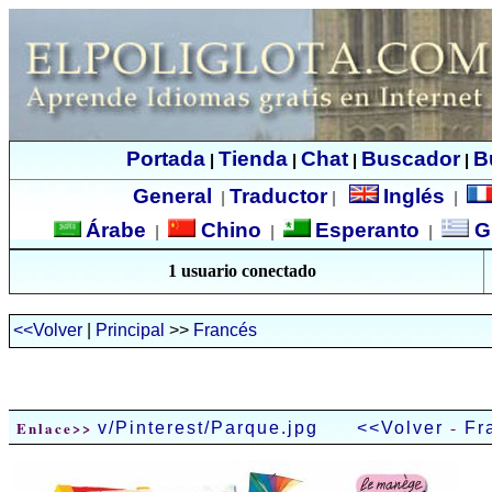
Portada
Tienda
Chat
Buscador
B
|
|
|
|
General
Traductor
Inglés
|
|
|
Árabe
Chino
Esperanto
G
|
|
|
1 usuario conectado
<<Volver
|
Principal
>>
Francés
-
Enlace>>
v/Pinterest/Parque.jpg
<<Volver
Fr