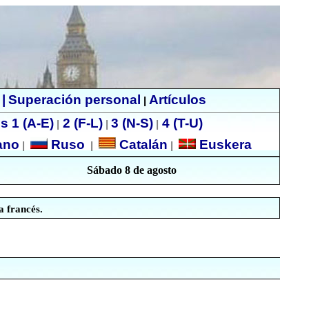
|
Superación personal
Artículos
|
s 1 (A-E)
2 (F-L)
3 (N-S)
4 (T-U)
|
|
|
ano
Ruso
Catalán
Euskera
|
|
|
Sábado 8 de agosto
 francés.