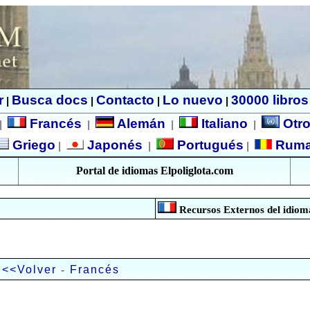
r
Busca docs
Contacto
Lo nuevo
30000 libros
|
|
|
|
Francés
Alemán
Italiano
Otro
|
|
|
|
Griego
Japonés
Portugués
Rum
|
|
|
Portal de idiomas Elpoliglota.com
Recursos Externos del idioma
-
<<Volver
Francés