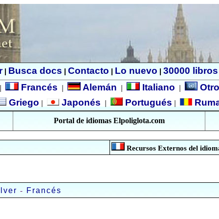
r
Busca docs
Contacto
Lo nuevo
30000 libros
|
|
|
|
Francés
Alemán
Italiano
Otro
|
|
|
|
Griego
Japonés
Portugués
Rum
|
|
|
Portal de idiomas Elpoliglota.com
Recursos Externos del idioma
-
lver
Francés