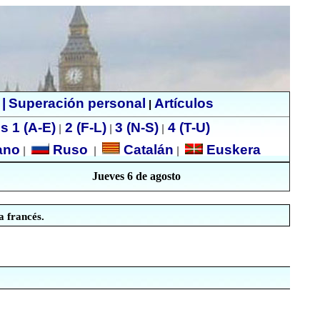
|
Superación personal
Artículos
|
s 1 (A-E)
2 (F-L)
3 (N-S)
4 (T-U)
|
|
|
ano
Ruso
Catalán
Euskera
|
|
|
Jueves 6 de agosto
 francés.