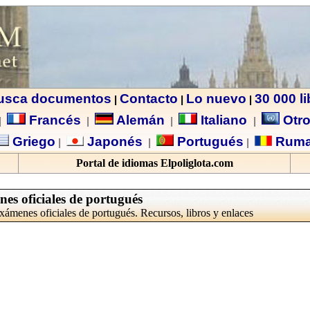
usca documentos
Contacto
Lo nuevo
30 000 l
|
|
|
Francés
Alemán
Italiano
Otro
|
|
|
|
Griego
Japonés
Portugués
Ruma
|
|
|
Portal de idiomas Elpoliglota.com
s oficiales de portugués
xámenes oficiales de portugués. Recursos, libros y enlaces