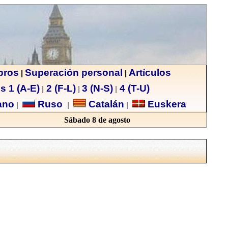
ibros
Superación personal
Artículos
|
|
s 1 (A-E)
2 (F-L)
3 (N-S)
4 (T-U)
|
|
|
no
Ruso
Catalán
Euskera
|
|
|
Sábado 8 de agosto