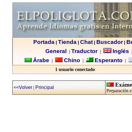
Portada
Tienda
Chat
Buscador
B
|
|
|
|
General
Traductor
Inglés
|
|
Árabe
Chino
Esperanto
|
|
|
1 usuario conectado
Exámene
<<Volver
|
Principal
Preparación e