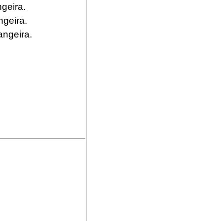
geira.
geira.
angeira.