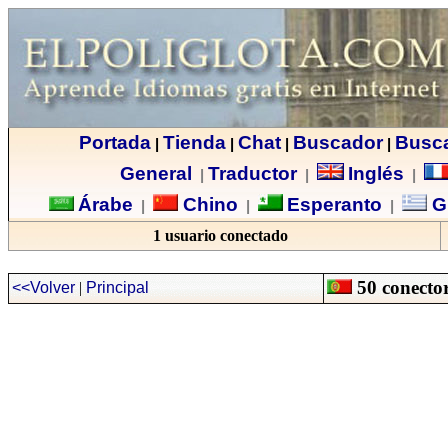
Portada
Tienda
Chat
Buscador
Busc
|
|
|
|
General
Traductor
Inglés
|
|
|
Árabe
Chino
Esperanto
G
|
|
|
1 usuario conectado
50 conector
<<Volver
|
Principal