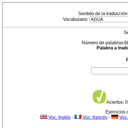
Sentido de la traducción
Vocabulario:
S
Número de palabras:68. 
Palabra a trad
Aciertos: 0
Ejercicios 
Voc. Inglés
-
Voc. francés
-
Voc