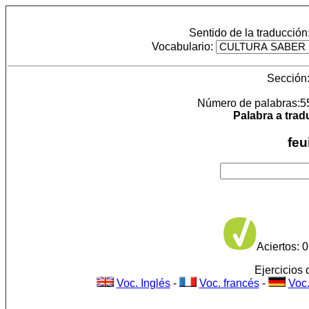
Sentido de la traducción
Vocabulario:
Sección
Número de palabras:55. 
Palabra a trad
feu
Aciertos: 0
Ejercicios 
Voc. Inglés
-
Voc. francés
-
Voc