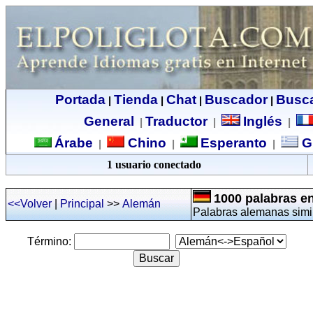
Portada
Tienda
Chat
Buscador
Busc
|
|
|
|
General
Traductor
Inglés
|
|
|
Árabe
Chino
Esperanto
G
|
|
|
1 usuario conectado
1000 palabras en
<<Volver
|
Principal
>>
Alemán
P
alabras alemanas simi
Término: